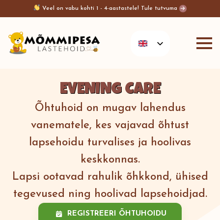
Veel on vabu kohti 1 - 4-aastastele! Tule tutvuma
EVENING CARE
Õhtuhoid on mugav lahendus
vanematele, kes vajavad õhtust
lapsehoidu turvalises ja hoolivas
keskkonnas.
Lapsi ootavad rahulik õhkkond, ühised
tegevused ning hoolivad lapsehoidjad.
REGISTREERI ÕHTUHOIDU