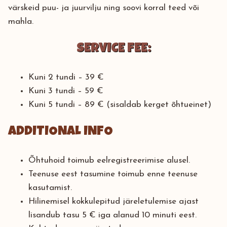
värskeid puu- ja juurvilju ning soovi korral teed või
mahla.
SERVICE FEE:
Kuni 2 tundi – 39 €
Kuni 3 tundi – 59 €
Kuni 5 tundi – 89 € (sisaldab kerget õhtueinet)
ADDITIONAL INFO
Õhtuhoid toimub eelregistreerimise alusel.
Teenuse eest tasumine toimub enne teenuse
kasutamist.
Hilinemisel kokkulepitud järeletulemise ajast
lisandub tasu 5 € iga alanud 10 minuti eest.