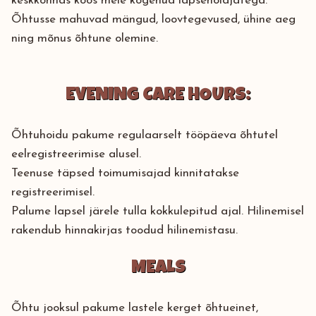
keskkonnas koos meie kogenud lapsehoidjatega.
Õhtusse mahuvad mängud, loovtegevused, ühine aeg
ning mõnus õhtune olemine.
EVENING CARE HOURS:
Õhtuhoidu pakume regulaarselt tööpäeva õhtutel
eelregistreerimise alusel.
Teenuse täpsed toimumisajad kinnitatakse
registreerimisel.
Palume lapsel järele tulla kokkulepitud ajal. Hilinemisel
rakendub hinnakirjas toodud hilinemistasu.
MEALS
Õhtu jooksul pakume lastele kerget õhtueinet,