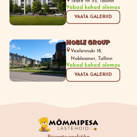
Tedre tn 55, Tallinn
Vabad kohad olemas
VAATA GALERIID
NOBLE GROUP
Vesilennuki 18,
Noblessner, Tallinn
Vabad kohad olemas
VAATA GALERIID
Privaatsuspoliitika