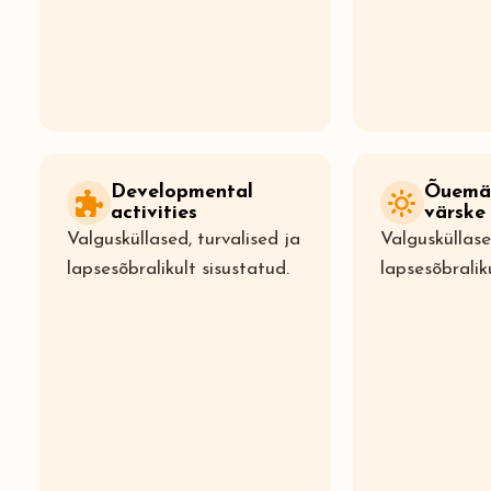
Developmental
Õuemä
activities
värske
Valgusküllased, turvalised ja
Valgusküllase
lapsesõbralikult sisustatud.
lapsesõbralik