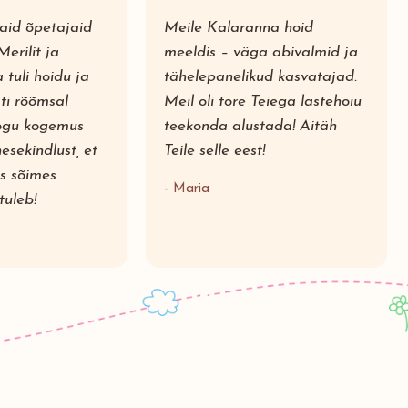
aid õpetajaid
Meile Kalaranna hoid
Merilit ja
meeldis – väga abivalmid ja
tuli hoidu ja
tähelepanelikud kasvatajad.
ati rõõmsal
Meil oli tore Teiega lastehoiu
kogu kogemus
teekonda alustada! Aitäh
esekindlust, et
Teile selle eest!
s sõimes
- Maria
tuleb!