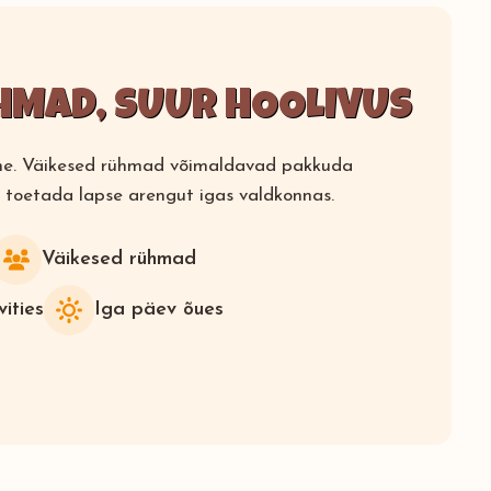
HMAD, SUUR HOOLIVUS
line. Väikesed rühmad võimaldavad pakkuda
 toetada lapse arengut igas valdkonnas.
Väikesed rühmad
ities
Iga päev õues