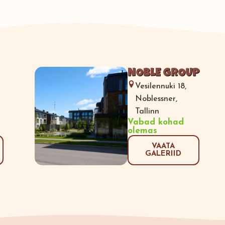
NOBLE GROUP
Vesilennuki 18,
Noblessner,
Tallinn
Vabad kohad
olemas
VAATA
GALERIID