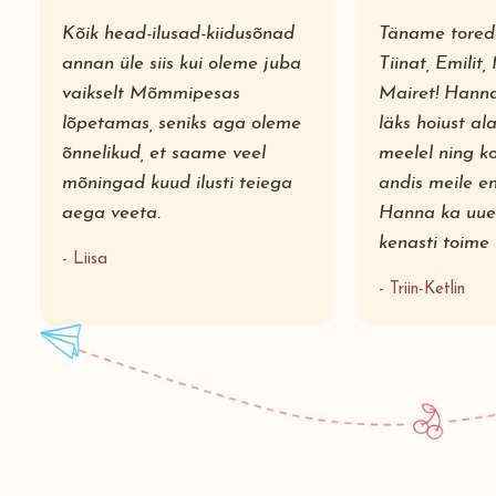
Kõik head-ilusad-kiidusõnad
Täname tored
annan üle siis kui oleme juba
Tiinat, Emilit, 
vaikselt Mõmmipesas
Mairet! Hanna 
lõpetamas, seniks aga oleme
läks hoiust al
õnnelikud, et saame veel
meelel ning 
mõningad kuud ilusti teiega
andis meile en
aega veeta.
Hanna ka uue
kenasti toime 
- Liisa
- Triin-Ketlin