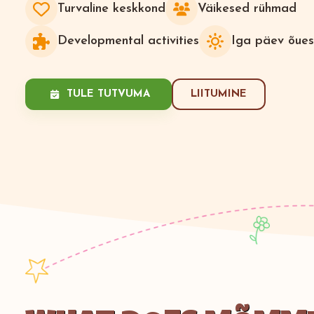
Turvaline keskkond
Väikesed rühmad
Developmental activities
Iga päev õues
TULE TUTVUMA
LIITUMINE