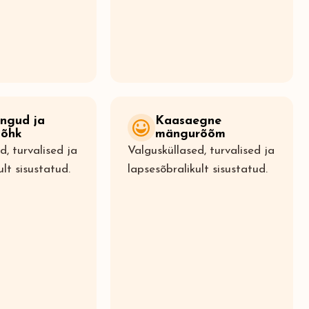
ngud ja
Kaasaegne
 õhk
mängurõõm
d, turvalised ja
Valgusküllased, turvalised ja
ult sisustatud.
lapsesõbralikult sisustatud.