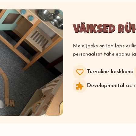
VÄIKSED RÜ
Meie jaoks on iga laps eri
personaalset tähelepanu ja
Turvaline keskkond
Developmental activ