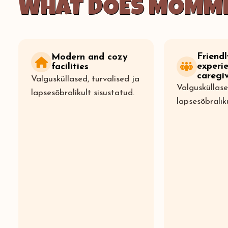
WHAT DOES MÕMMI
Friend
Modern and cozy
experi
facilities
caregi
Valgusküllased, turvalised ja
Valgusküllase
lapsesõbralikult sisustatud.
lapsesõbralik