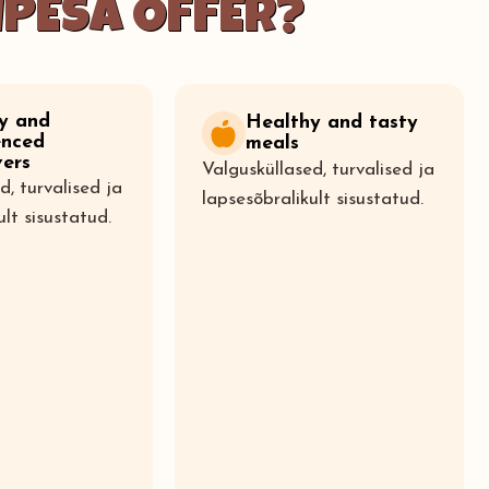
PESA OFFER?
ly and
Healthy and tasty
enced
meals
vers
Valgusküllased, turvalised ja
d, turvalised ja
lapsesõbralikult sisustatud.
ult sisustatud.