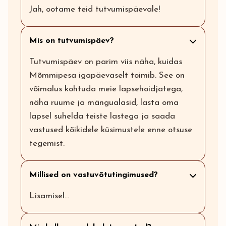
Jah, ootame teid tutvumispäevale!
Mis on tutvumispäev?
Tutvumispäev on parim viis näha, kuidas
Mõmmipesa igapäevaselt toimib. See on
võimalus kohtuda meie lapsehoidjatega,
näha ruume ja mängualasid, lasta oma
lapsel suhelda teiste lastega ja saada
vastused kõikidele küsimustele enne otsuse
tegemist.
Millised on vastuvõtutingimused?
Lisamisel...