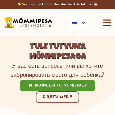
Veel on vabu kohti 1 - 4-aastastele! Tule tutvuma
TULE TUTVUMA
MÕMMIPESAGA
У вас есть вопросы или вы хотите
забронировать место для ребёнка?
BRONEERI TUTVUMISPÄEV
KIRJUTA MEILE