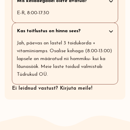
Mis kellaaegadel olete avatud?
E-R, 8:00-17:30
Kas toitlustus on hinna sees?
Jah, päevas on lastel 3 toidukorda +
vitamiiniamps. Osalise kohaga (8.00-13.00)
lapsele on määratud nii hommiku- kui ka
lõunasöök. Meie laste toidud valmistab
Tüdrukud OÜ.
Ei leidnud vastust? Kirjuta meile!