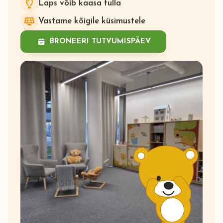
Laps võib kaasa tulla
Vastame kõigile küsimustele
BRONEERI TUTVUMISPÄEV