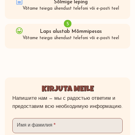
Sõlmige leping
Võtame teiega ühendust telefoni või e-posti teel
5
Laps alustab Mõmmipesas
Võtame teiega ühendust telefoni või e-posti teel
KIRJUTA MEILE
Напишите нам — мы с радостью ответим и
предоставим всю необходимую информацию.
Kontaktivorm
Имя и фамилия
*